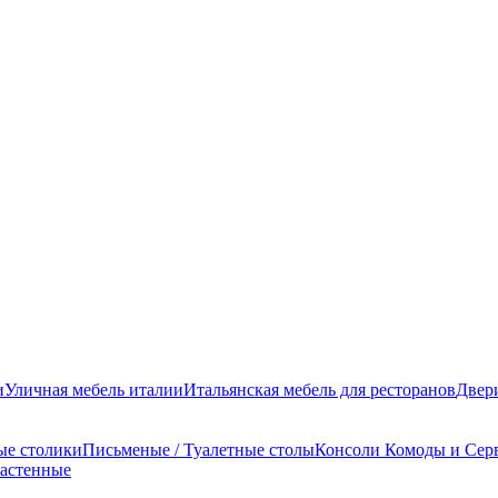
и
Уличная мебель италии
Итальянская мебель для ресторанов
Двер
ые столики
Письменые / Туалетные столы
Консоли
Комоды и Сер
настенные