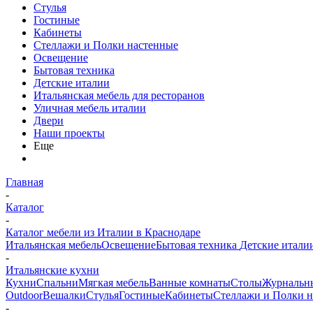
Стулья
Гостиные
Кабинеты
Стеллажи и Полки настенные
Освещение
Бытовая техника
Детские италии
Итальянская мебель для ресторанов
Уличная мебель италии
Двери
Наши проекты
Еще
Главная
-
Каталог
-
Каталог мебели из Италии в Краснодаре
Итальянская мебель
Освещение
Бытовая техника
Детские итали
-
Итальянские кухни
Кухни
Спальни
Мягкая мебель
Ванные комнаты
Столы
Журнальн
Outdoor
Вешалки
Стулья
Гостиные
Кабинеты
Стеллажи и Полки 
-