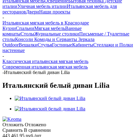
Итальянская мебель
Освещение
Бытовая техника
Детские
италии
Уличная мебель италии
Итальянская мебель для
ресторанов
Двери
Наши проекты
-
Итальянская мягкая мебель в Краснодаре
Кухни
Спальни
Мягкая мебель
Ванные
комнаты
Столы
Журнальные столики
Письменые / Туалетные
столы
Консоли
Комоды и Серванты
Зеркала
Outdoor
Вешалки
Стулья
Гостиные
Кабинеты
Стеллажи и Полки
настенные
-
Классическая итальянская мягкая мебель
Современная итальянская мягкая мебель
-
Итальянский белый диван Lilia
Итальянский белый диван Lilia
Отложить
Отложено
Сравнить
В сравнении
443 461.95
руб.
/шт