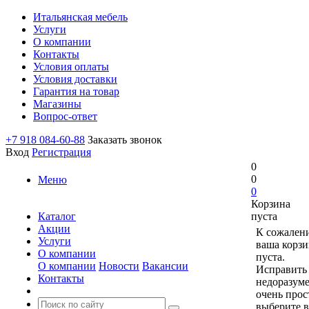
Итальянская мебель
Услуги
О компании
Контакты
Условия оплаты
Условия доставки
Гарантия на товар
Магазины
Вопрос-ответ
+7 918 084-60-88
Заказать звонок
Вход
Регистрация
0
0
Меню
0
Корзина
Каталог
пуста
Акции
К сожален
Услуги
ваша корзи
О компании
пуста.
О компании
Новости
Вакансии
Исправить 
Контакты
недоразум
очень прос
выберите в