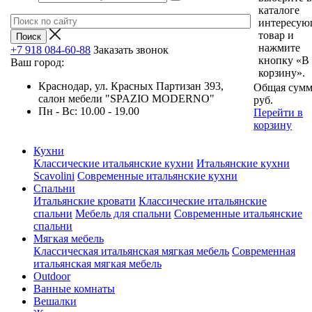
каталоге
интересу
товар и
нажмите
+7 918 084-60-88
Заказать звонок
кнопку «В
Ваш город:
корзину».
Краснодар, ул. Красных Партизан 393,
Общая сумм
салон мебели "SPAZIO MODERNO"
руб.
Пн - Вс: 10.00 - 19.00
Перейти в
корзину
Кухни
Классические итальянские кухни
Итальянские кухни
Scavolini
Современные итальянские кухни
Спальни
Итальянские кровати
Классические итальянские
спальни
Мебель для спальни
Современные итальянские
спальни
Мягкая мебель
Классическая итальянская мягкая мебель
Современная
итальянская мягкая мебель
Outdoor
Ванные комнаты
Вешалки