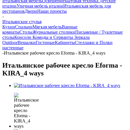
Итальянская мебель
Освещение
Бытовая техника
Детские
италии
Уличная мебель италии
Итальянская мебель для
ресторанов
Двери
Наши проекты
-
Итальянские стулья
Кухни
Спальни
Мягкая мебель
Ванные
комнаты
Столы
Журнальные столики
Письменые / Туалетные
столы
Консоли
Комоды и Серванты
Зеркала
Outdoor
Вешалки
Гостиные
Кабинеты
Стеллажи и Полки
настенные
-
Итальянское рабочее кресло Eforma - KIRA_4 ways
Итальянское рабочее кресло Eforma -
KIRA_4 ways