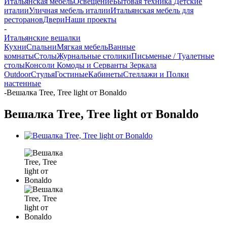
Итальянская мебель
Освещение
Бытовая техника
Детские
италии
Уличная мебель италии
Итальянская мебель для
ресторанов
Двери
Наши проекты
-
Итальянские вешалки
Кухни
Спальни
Мягкая мебель
Ванные
комнаты
Столы
Журнальные столики
Письменые / Туалетные
столы
Консоли
Комоды и Серванты
Зеркала
Outdoor
Стулья
Гостиные
Кабинеты
Стеллажи и Полки
настенные
-
Вешалка Tree, Tree light от Bonaldo
Вешалка Tree, Tree light от Bonaldo