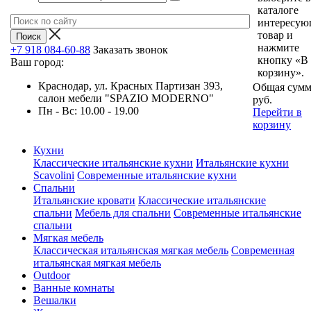
каталоге
интересу
товар и
нажмите
+7 918 084-60-88
Заказать звонок
кнопку «В
Ваш город:
корзину».
Краснодар, ул. Красных Партизан 393,
Общая сумм
салон мебели "SPAZIO MODERNO"
руб.
Пн - Вс: 10.00 - 19.00
Перейти в
корзину
Кухни
Классические итальянские кухни
Итальянские кухни
Scavolini
Современные итальянские кухни
Спальни
Итальянские кровати
Классические итальянские
спальни
Мебель для спальни
Современные итальянские
спальни
Мягкая мебель
Классическая итальянская мягкая мебель
Современная
итальянская мягкая мебель
Outdoor
Ванные комнаты
Вешалки