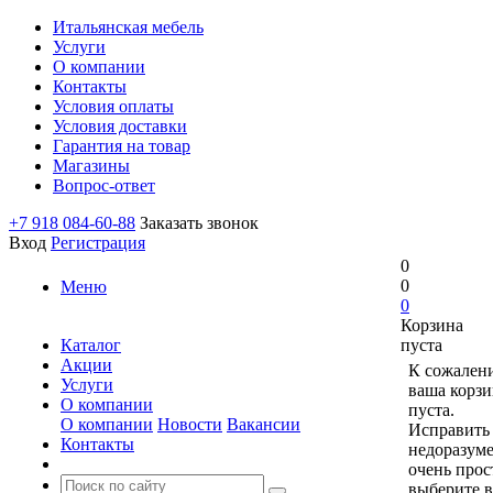
Итальянская мебель
Услуги
О компании
Контакты
Условия оплаты
Условия доставки
Гарантия на товар
Магазины
Вопрос-ответ
+7 918 084-60-88
Заказать звонок
Вход
Регистрация
0
0
Меню
0
Корзина
Каталог
пуста
Акции
К сожален
Услуги
ваша корзи
О компании
пуста.
О компании
Новости
Вакансии
Исправить 
Контакты
недоразум
очень прос
выберите в