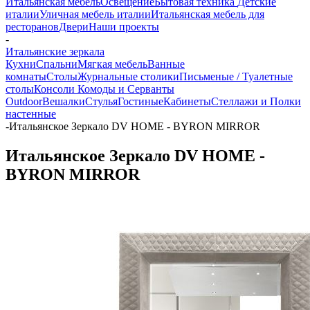
Итальянская мебель
Освещение
Бытовая техника
Детские
италии
Уличная мебель италии
Итальянская мебель для
ресторанов
Двери
Наши проекты
-
Итальянские зеркала
Кухни
Спальни
Мягкая мебель
Ванные
комнаты
Столы
Журнальные столики
Письменые / Туалетные
столы
Консоли
Комоды и Серванты
Outdoor
Вешалки
Стулья
Гостиные
Кабинеты
Стеллажи и Полки
настенные
-
Итальянское Зеркало DV HOME - BYRON MIRROR
Итальянское Зеркало DV HOME -
BYRON MIRROR