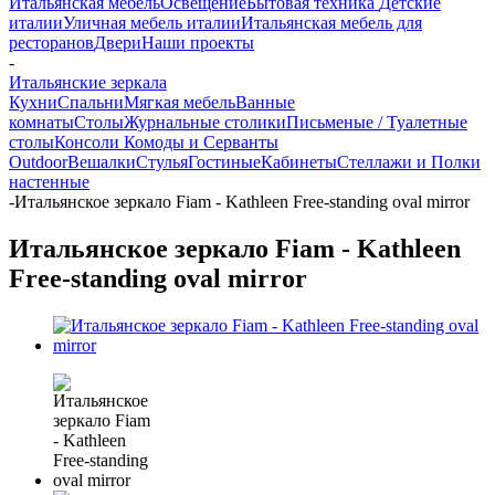
Итальянская мебель
Освещение
Бытовая техника
Детские
италии
Уличная мебель италии
Итальянская мебель для
ресторанов
Двери
Наши проекты
-
Итальянские зеркала
Кухни
Спальни
Мягкая мебель
Ванные
комнаты
Столы
Журнальные столики
Письменые / Туалетные
столы
Консоли
Комоды и Серванты
Outdoor
Вешалки
Стулья
Гостиные
Кабинеты
Стеллажи и Полки
настенные
-
Итальянское зеркало Fiam - Kathleen Free-standing oval mirror
Итальянское зеркало Fiam - Kathleen
Free-standing oval mirror