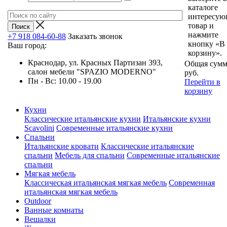
каталоге
интересу
товар и
нажмите
+7 918 084-60-88
Заказать звонок
кнопку «В
Ваш город:
корзину».
Краснодар, ул. Красных Партизан 393,
Общая сумм
салон мебели "SPAZIO MODERNO"
руб.
Пн - Вс: 10.00 - 19.00
Перейти в
корзину
Кухни
Классические итальянские кухни
Итальянские кухни
Scavolini
Современные итальянские кухни
Спальни
Итальянские кровати
Классические итальянские
спальни
Мебель для спальни
Современные итальянские
спальни
Мягкая мебель
Классическая итальянская мягкая мебель
Современная
итальянская мягкая мебель
Outdoor
Ванные комнаты
Вешалки