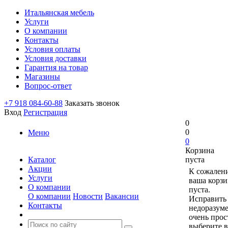
Итальянская мебель
Услуги
О компании
Контакты
Условия оплаты
Условия доставки
Гарантия на товар
Магазины
Вопрос-ответ
+7 918 084-60-88
Заказать звонок
Вход
Регистрация
0
0
Меню
0
Корзина
Каталог
пуста
Акции
К сожален
Услуги
ваша корзи
О компании
пуста.
О компании
Новости
Вакансии
Исправить 
Контакты
недоразум
очень прос
выберите в