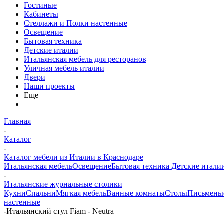
Гостиные
Кабинеты
Стеллажи и Полки настенные
Освещение
Бытовая техника
Детские италии
Итальянская мебель для ресторанов
Уличная мебель италии
Двери
Наши проекты
Еще
Главная
-
Каталог
-
Каталог мебели из Италии в Краснодаре
Итальянская мебель
Освещение
Бытовая техника
Детские итали
-
Итальянские журнальные столики
Кухни
Спальни
Мягкая мебель
Ванные комнаты
Столы
Письменые
настенные
-
Итальянский стул Fiam - Neutra