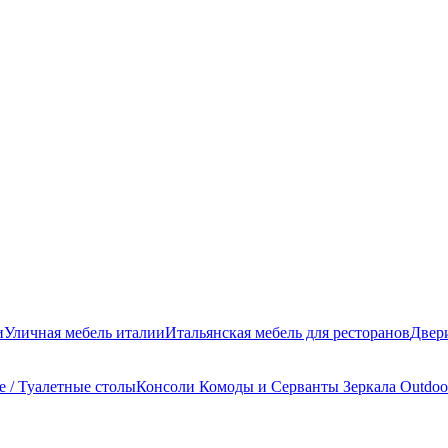
и
Уличная мебель италии
Итальянская мебель для ресторанов
Двер
 / Туалетные столы
Консоли
Комоды и Серванты
Зеркала
Outdoo