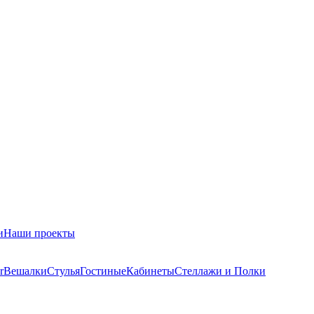
и
Наши проекты
r
Вешалки
Стулья
Гостиные
Кабинеты
Стеллажи и Полки