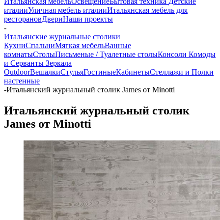
Итальянская мебель
Освещение
Бытовая техника
Детские
италии
Уличная мебель италии
Итальянская мебель для
ресторанов
Двери
Наши проекты
-
Итальянские журнальные столики
Кухни
Спальни
Мягкая мебель
Ванные
комнаты
Столы
Письменые / Туалетные столы
Консоли
Комоды
и Серванты
Зеркала
Outdoor
Вешалки
Стулья
Гостиные
Кабинеты
Стеллажи и Полки
настенные
-
Итальянский журнальный столик James от Minotti
Итальянский журнальный столик
James от Minotti