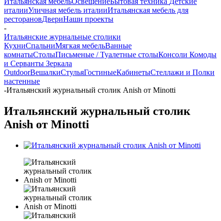
Итальянская мебель
Освещение
Бытовая техника
Детские
италии
Уличная мебель италии
Итальянская мебель для
ресторанов
Двери
Наши проекты
-
Итальянские журнальные столики
Кухни
Спальни
Мягкая мебель
Ванные
комнаты
Столы
Письменые / Туалетные столы
Консоли
Комоды
и Серванты
Зеркала
Outdoor
Вешалки
Стулья
Гостиные
Кабинеты
Стеллажи и Полки
настенные
-
Итальянский журнальный столик Anish от Minotti
Итальянский журнальный столик
Anish от Minotti