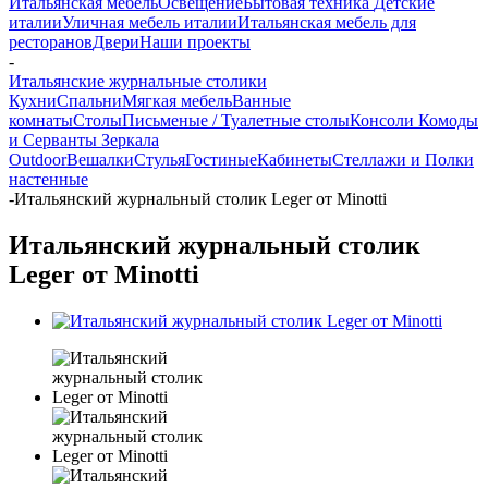
Итальянская мебель
Освещение
Бытовая техника
Детские
италии
Уличная мебель италии
Итальянская мебель для
ресторанов
Двери
Наши проекты
-
Итальянские журнальные столики
Кухни
Спальни
Мягкая мебель
Ванные
комнаты
Столы
Письменые / Туалетные столы
Консоли
Комоды
и Серванты
Зеркала
Outdoor
Вешалки
Стулья
Гостиные
Кабинеты
Стеллажи и Полки
настенные
-
Итальянский журнальный столик Leger от Minotti
Итальянский журнальный столик
Leger от Minotti